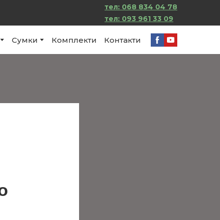
тел: 068 834 04 78
тел:
093 961 33 09
Сумки
Комплекти
Контакти
о