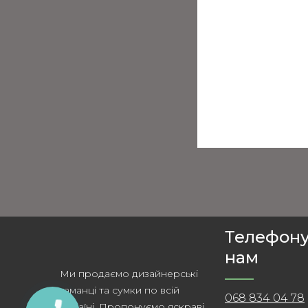
Телефон
нам
Ми продаємо дизайнерські
гаманці та сумки по всій
068 834 04 78
Україні. Пропонуємо яскраві