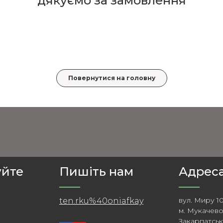
дякуємо за замовлення
Повернутися на головну
уйте
Пишіть нам
Адреса
вул. Миру 1
ten.rku%40oniafkay
м. Мукачев
Закарпатськ