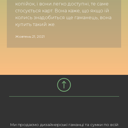
копійок, і вони легко доступні, те саме
стосується карт. Вона каже, що якщо їй
колись знадобиться ще гаманець, вона
купить такий же.
Жовтень 21, 2021
Ми продаємо дизайнерські гаманці та сумки по всій