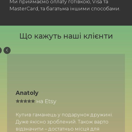
Ми приймаємо оплату готівкою, Visa та
MasterCard, та багатьма іншими способами.
Що кажуть наші клієнти
Anatoly
⭐️⭐️⭐️⭐️⭐️
на Etsy
Купив гаманець у подарунок дружині.
Дуже якісно зроблений. Також варто
відзначити – достатньо місця для