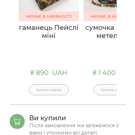
немає в наявності
немає в наявност
гаманець Пейслі
сумочка Казко
міні
метелики
₴ 890  UAH
₴ 1 400  UAH
Купити зараз
Купити зараз
Ви купили
Після замовлення ми зв'яжемося з
вами і уточнимо всі деталі.