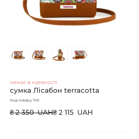
немає в наявності
сумка Лісабон terracotta
Код товару 749
₴ 2 350  UAH
₴ 2 115  UAH