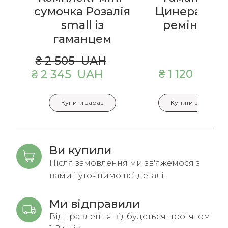
сумочка Розалія
Цинерарії із
small із
ремінцем
гаманцем
₴ 2 505  UAH
₴ 1 120  UAH
₴ 2 345  UAH
Купити зараз
Купити зараз
Ви купили
Після замовлення ми зв'яжемося з
вами і уточнимо всі деталі.
Ми відправили
Відправлення відбудеться протягом