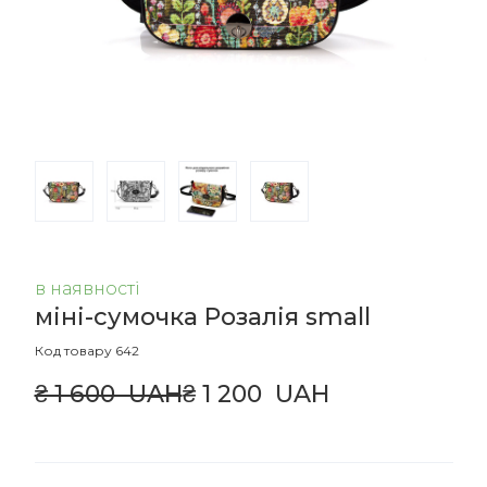
в наявності
міні-сумочка Розалія small
Код товару 642
₴ 1 600  UAH
₴ 1 200  UAH