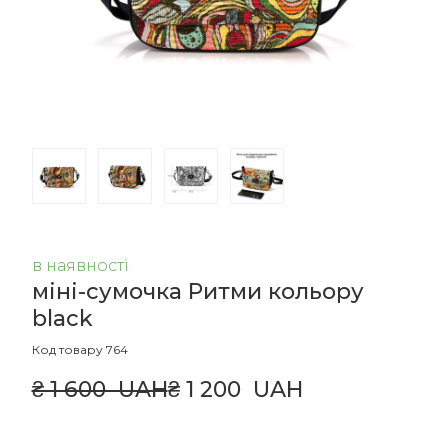
в наявності
міні-сумочка Ритми кольору
black
Код товару 764
₴ 1 600  UAH
₴ 1 200  UAH