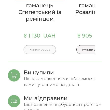
гаманець
гаманець
Єгипетський із
Розалія міні
ремінцем
₴ 1 130  UAH
₴ 905  UAH
Купити зараз
Купити зараз
Ви купили
Після замовлення ми зв'яжемося з
вами і уточнимо всі деталі.
Ми відправили
Відправлення відбудеться протягом