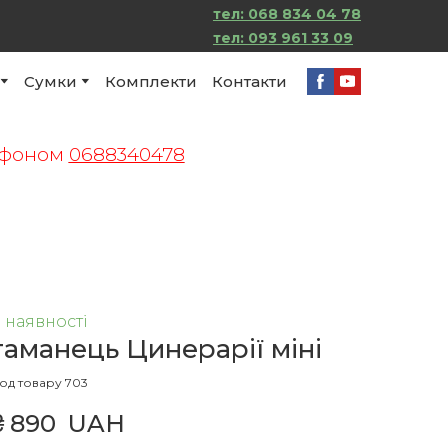
тел: 068 834 04 78
тел:
093 961 33 09
Сумки
Комплекти
Контакти
лефоном
0688340478
 наявності
гаманець Цинерарії міні
од товару 703
₴ 890  UAH