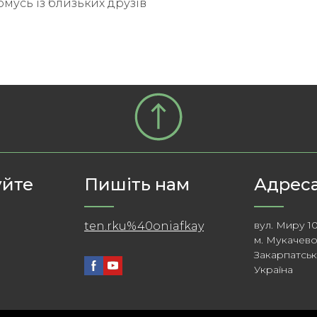
омусь із близьких друзів
уйте
Пишіть нам
Адреса
вул. Миру 1
ten.rku%40oniafkay
м. Мукачев
Закарпатськ
Україна