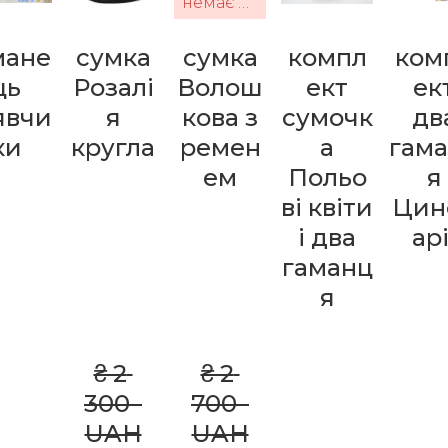
немає в наявності
мане
сумка
сумка
компл
ком
ць
Розалі
Волош
ект
ек
явчи
я
кова з
сумочк
дв
ки
кругла
ремен
а
гам
ем
Польо
я
ві квіти
Цин
і два
арі
гаманц
я
₴ 2 
₴ 2 
300  
700  
UAH
UAH