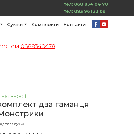
тел: 068 834 04 78
тел:
093 961 33 09
Сумки
Комплекти
Контакти
лефоном
0688340478
 наявності
комплект два гаманця
Монстрики
од товару 535