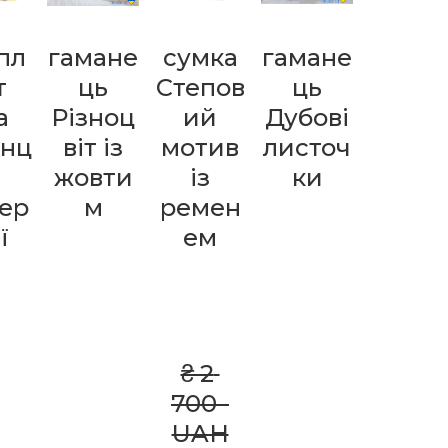
пл
гамане
сумка
гамане
міні-
т
ць
Степов
ць
сумоч
а
Різноц
ий
Дубові
а
анц
віт із
мотив
листоч
Беже
жовти
із
ки
ий
ер
м
ремен
етюд
ї
ем
₴ 2 
₴ 1 
700  
500  
UAH
UAH