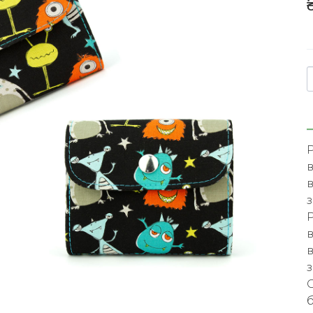
Р
в
в
з
в
в
з
О