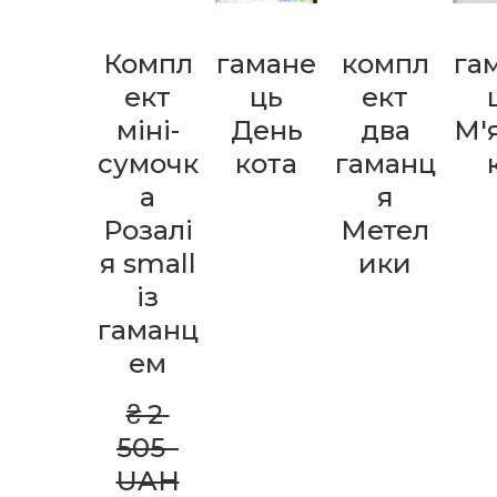
Компл
гамане
компл
га
ект
ць
ект
міні-
День
два
М'
сумочк
кота
гаманц
а
я
Розалі
Метел
я small
ики
із
гаманц
ем
₴ 2 
505  
UAH