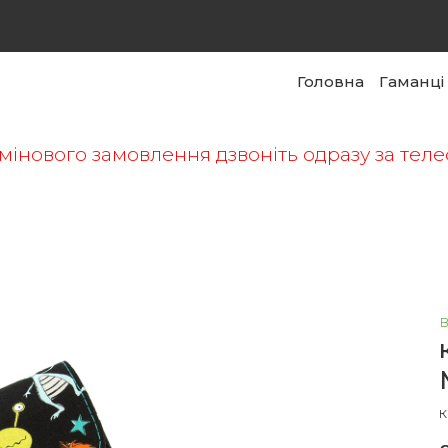
Головна
Гаманці
мінового замовлення дзвоніть одразу за те
в
К