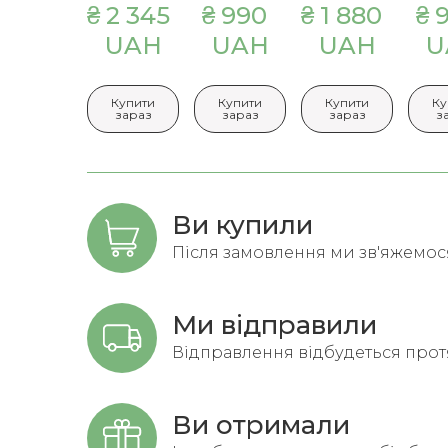
₴ 2 345  
₴ 990  
₴ 1 880  
₴ 9
UAH
UAH
UAH
U
Купити
Купити
Купити
Ку
зараз
зараз
зараз
з
Ви купили
Після замовлення ми зв'яжемося 
Ми відправили
Відправлення відбудеться протя
Ви отримали