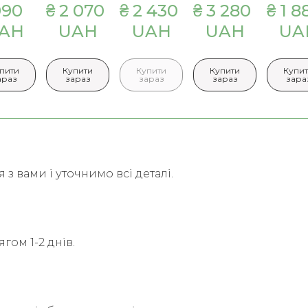
90  
₴ 2 070  
₴ 2 430  
₴ 3 280  
₴ 1 88
AH
UAH
UAH
UAH
UA
пити
Купити
Купити
Купити
Купи
араз
зараз
зараз
зараз
зара
з вами і уточнимо всі деталі.
гом 1-2 днів.