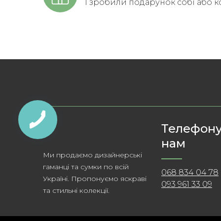
І зробили подарунок собі або к
Телефон
нам
Ми продаємо дизайнерські
гаманці та сумки по всій
068 834 04 78
Україні. Пропонуємо яскраві
093 961 33 09
та стильні колекції.