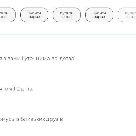
пити
Купити
Купити
Купити
Купи
араз
зараз
зараз
зараз
зара
з вами і уточнимо всі деталі.
гом 1-2 днів.
омусь із близьких друзів