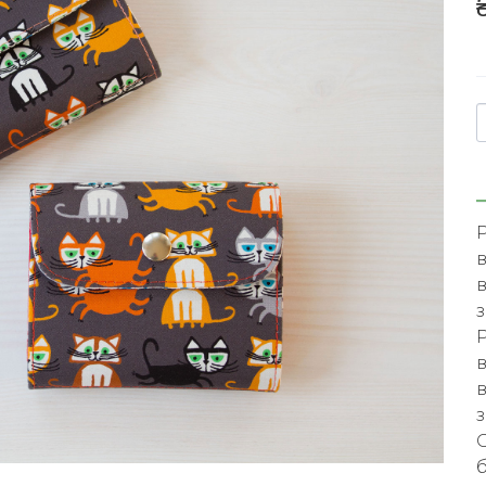
Р
в
в
з
в
в
з
О