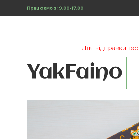
Працюємо з: 9.00-17.00
Для відправки тер
YakFaino