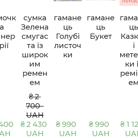
мочк
сумка
гамане
гамане
гам
а
Зелена
ць
ць
ц
нер
смугас
Голубі
Букет
Каз
рії
та із
листоч
і
широк
ки
мет
им
ки 
ремен
рем
ем
е
₴ 2 
700  
UAH
400  
₴ 2 430  
₴ 990  
₴ 990  
₴ 1 12
AH
UAH
UAH
UAH
UA