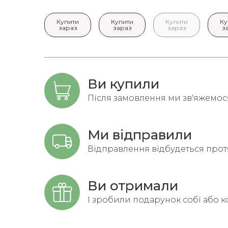
Купити
Купити
Купити
Ку
зараз
зараз
зараз
з
Ви купили
Після замовлення ми зв'яжемося 
Ми відправили
Відправлення відбудеться протя
Ви отримали
І зробили подарунок собі або к