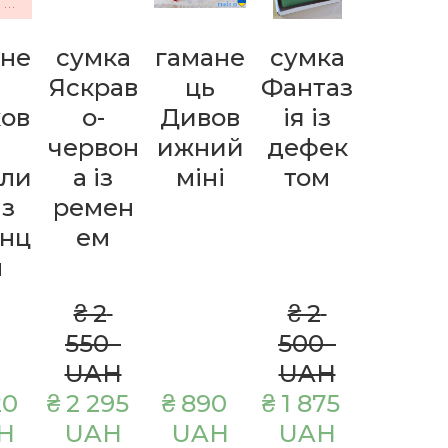
немає в наявності
немає в наявності
ане
сумка
гамане
сумка
сумк
ь
Яскрав
ць
Фантаз
Лісаб
ков
о-
Дивов
ія із
н
червон
ижний
дефек
terrac
ели
а із
міні
том
tta
із
ремен
інц
ем
м
₴ 2 
₴ 2 
₴ 2 
550  
500  
350  
UAH
UAH
UAH
0  
₴ 2 295  
₴ 890  
₴ 1 875  
₴ 2 115  
H
UAH
UAH
UAH
UAH