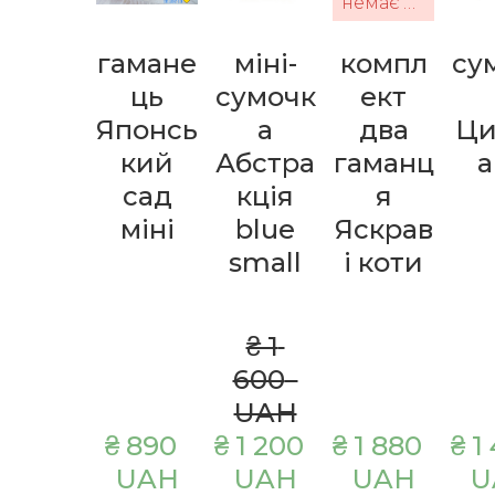
немає в наявності
гамане
міні-
компл
су
ць
сумочк
ект
Японсь
а
два
Ци
кий
Абстра
гаманц
а
сад
кція
я
міні
blue
Яскрав
small
і коти
₴ 1 
600  
UAH
₴ 890  
₴ 1 200  
₴ 1 880  
₴ 1 
UAH
UAH
UAH
U