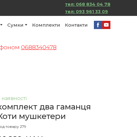
тел: 068 834 04 78
тел:
093 961 33 09
Сумки
Комплекти
Контакти
лефоном
0688340478
 наявності
комплект два гаманця
Коти мушкетери
од товару 279